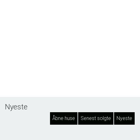
Nyeste
Åbne huse
Senest solgte
Nyeste