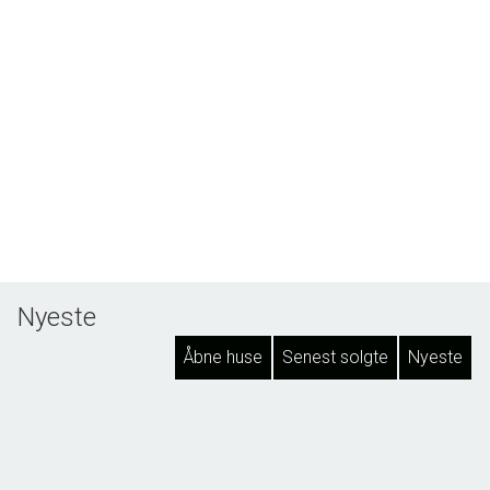
Nyeste
Åbne huse
Senest solgte
Nyeste