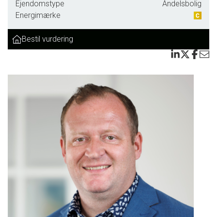
Ejendomstype
Andelsbolig
Ejendommen er opført i 1996 i pæne materialer, og indvendigt venter en indbydende
Energimærke
bolig med et areal på 95 veldisponerede kvadratmeter.
Bestil vurdering
Disse er fordelt på en hyggelig stue, et køkken, to soveværelser, et badeværelse og
et gangareal. Stuen fremstår lys takket være et stort vinduesparti med terrassedør.
Her er god plads til både et spisebord og et hyggeligt sofahjørne.
Køkkenet er funktionelt og byder desuden på en fin mindre spiseplads til de hurtige
hverdagsmåltider og morgenkaffen.
Ude i den lille fine have er der rig mulighed for at nyde solens stråler.
En nem og overkommelig bolig med en god indretning, en solrig, lukket have og en
virkelig god beliggenhed nær centrum.
Velkommen til Bockenså 12, 6270 Tønder.