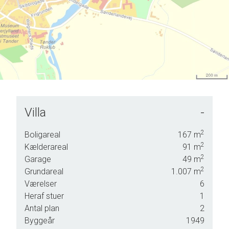
Villa
-
nligst
g.
2
Boligareal
167
m
2
Kælderareal
91
m
2
Garage
49
m
2
Grundareal
1.007
m
Værelser
6
Heraf stuer
1
Antal plan
2
Byggeår
1949