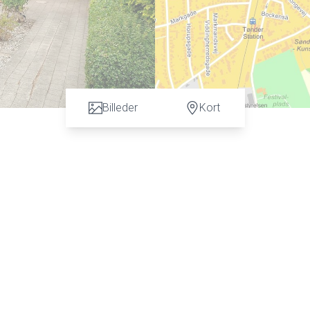
Billeder
Kort
n vurdering. God dialog hos os er et nøgleord og vi vil gøre en forskel. Kontakt ve
 C. Hansen på tlf: 7472 3900 eller 6067 3900 for en uforpligtende salgsvurderin