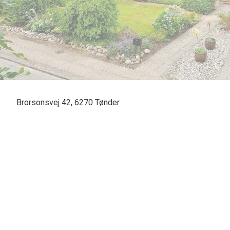
Brorsonsvej 42, 6270 Tønder
SOLGT - skal vi også sælge din bolig? En vurdering hos os er mere end bare e
Casper Fonnesbech Thomsen fra Advokatfirmaet Karen Marie Hansen & Anders