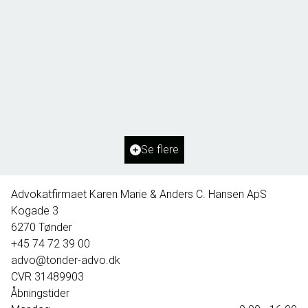
Borg 55,
6261 Bredebro
2
Boligareal
91
m
2
Grundareal
1.127
m
Ejendomstype
Villa
Se flere
395.000 kr.
Advokatfirmaet Karen Marie & Anders C. Hansen ApS
Kogade 3
6270
Tønder
+45 74 72 39 00
advo@tonder-advo.dk
CVR
31489903
Åbningstider