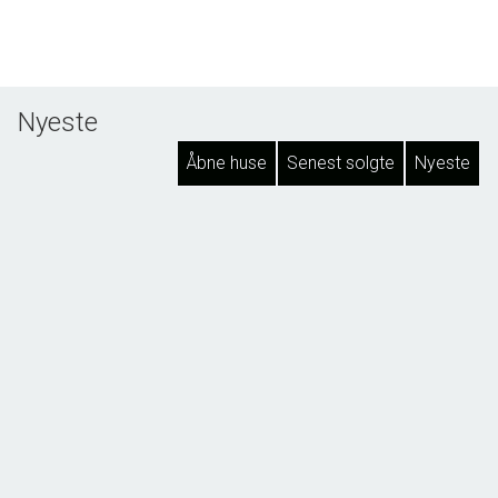
Nyeste
Åbne huse
Senest solgte
Nyeste