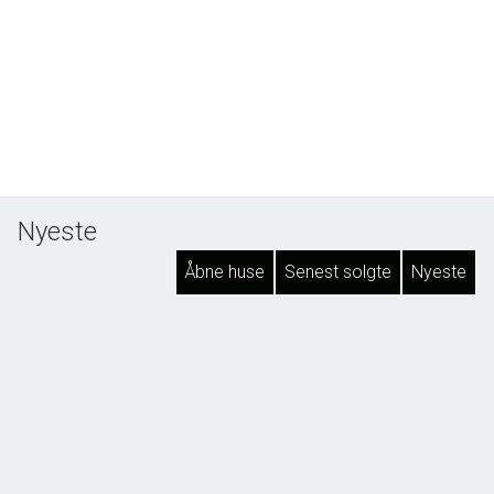
Nyeste
Åbne huse
Senest solgte
Nyeste