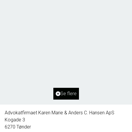
Borg 55,
6261 Bredebro
2
Boligareal
91
m
2
Grundareal
1.127
m
Ejendomstype
Villa
Se flere
395.000 kr.
Advokatfirmaet Karen Marie & Anders C. Hansen ApS
Kogade 3
6270
Tønder