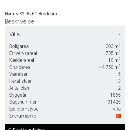
Harres 32, 6261 Bredebro
Beskrivelse
SOLGT - skal vi også sælge din bolig? En vurdering hos os er mere end
Villa
-
bare en vurdering. God dialog hos os er et nøgleord og vi vil gøre en forskel.
Kontakt venligst Casper Fonnesbech Thomsen fra Advokatfirmaet Karen
2
Boligareal
203
m
Marie Hansen & Anders C. Hansen på tlf: 7472 3900 eller 6067 3900 for en
2
Erhvervsareal
735
m
2
uforpligtende salgsvurdering.
Kælderareal
10
m
2
Grundareal
44.750
m
Værelser
5
Heraf stuer
3
Antal plan
2
Byggeår
1865
Sagsnummer
31425
Ejendomstype
Villa
Energimærke