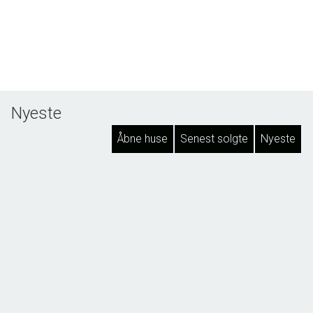
Nyeste
Åbne huse
Senest solgte
Nyeste