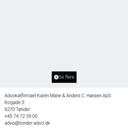
Borg 55,
6261 Bredebro
2
Boligareal
91
m
2
Grundareal
1.127
m
Ejendomstype
Villa
Se flere
395.000 kr.
Advokatfirmaet Karen Marie & Anders C. Hansen ApS
Kogade 3
6270
Tønder
+45 74 72 39 00
advo@tonder-advo.dk