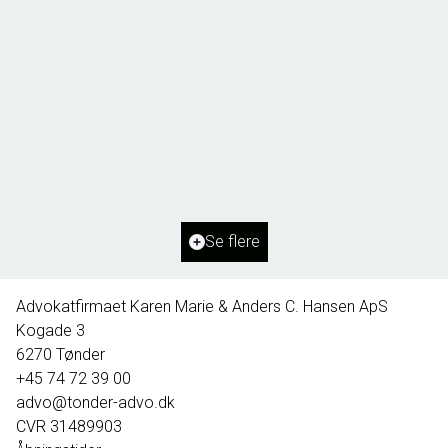
Borg 55,
6261 Bredebro
2
Boligareal
91
m
2
Grundareal
1.127
m
Ejendomstype
Villa
Se flere
395.000 kr.
Advokatfirmaet Karen Marie & Anders C. Hansen ApS
Kogade 3
6270
Tønder
+45 74 72 39 00
advo@tonder-advo.dk
CVR
31489903