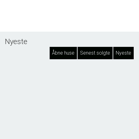
Nyeste
Åbne huse
Senest solgte
Nyeste