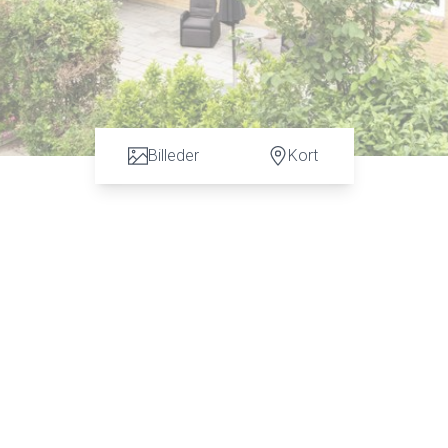
Billeder
Kort
n vurdering. God dialog hos os er et nøgleord og vi vil gøre en forskel. Kontakt ve
 C. Hansen på tlf: 7472 3900 eller 6067 3900 for en uforpligtende salgsvurderin