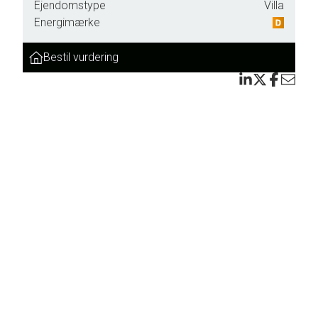
Ejendomstype
Villa
Energimærke
Bestil vurdering