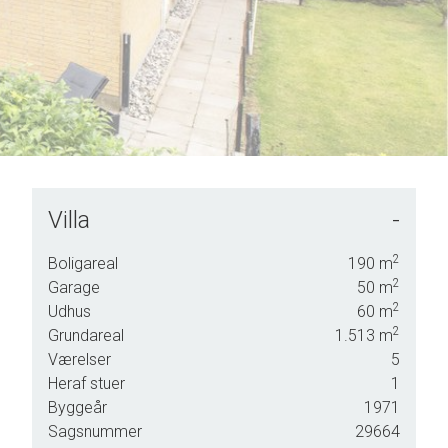
Villa
-
nligst
2
Boligareal
190
m
g.
2
Garage
50
m
2
Udhus
60
m
2
Grundareal
1.513
m
Værelser
5
Heraf stuer
1
Byggeår
1971
Sagsnummer
29664