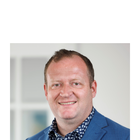
Fra spisestuen fører en elegant kvartsvingstrappe op til det
der har loft til kip med fritlagte hanebånd og store tagvindue
Fra dagligstuen er der direkte adgang til den sydvendte ta
god roman på solsengen eller med en forfriskning ved terr
trætoppene orangerøde.
Der er offentlig parkering nær lejligheden.
Mojn og velkommen til denne flotte lejebolig Kogade 9, 2.t