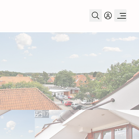
0
1
2
3
4
5
0
6
1
7
2
8
3
9
4