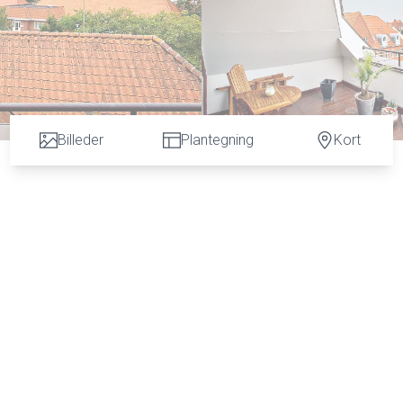
Billeder
Plantegning
Kort
 samtidig med udsigt til skøn natur? Så er denne lejlighed mås
ed en solrig, sydvendt tagterrasse, hvorfra du har en uforlignelig
.
7, der hovedsaligt huser virksomheder. Fordi lejligheden er plac
me ind i boligarealet. I det nedre plan ligger boligens entré, stue, 
bevaringsrum til køkkengrejet og med god bordplads. I køkkenet 
e måltider kan serveres i den tilstødende spisestue.