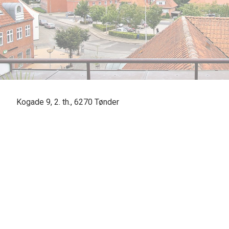
Kogade 9, 2. th., 6270 Tønder
Drømmer du om at bo midt i Tønders hyggelige centrum, men
noget for dig. Her får du nemlig en centralt placeret bolig m
udsigt over byens tage og omgivelsernes grønne trætoppe
Lejligheden ligger i en præsentabel murstensejendom fra 198
i ejendommens to øverste plan, har lyset frit spil til at strøm
værelser, og det er også her, du finder badeværelset.
Der er et flot Invita-køkken fra 2013, der har masser af op
der plads til et lille spisebord til morgenmaden, og de størr