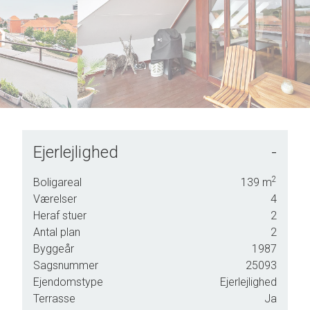
5
6
7
8
9
Ejerlejlighed
-
ke
2
Boligareal
139
m
Værelser
4
Heraf stuer
2
eret
Antal plan
2
to
Byggeår
1987
Sagsnummer
25093
Ejendomstype
Ejerlejlighed
er
Terrasse
Ja