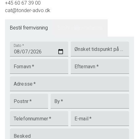
+45 60 67 39 00
cat@tonder-advo.dk
Bestil fremvisning
Bestil salgsmateriale
Dato
*
Ønsket tidspunkt på dagen
Fornavn
*
Efternavn
*
Adresse
*
Postnr
*
By
*
Telefonnummer
*
E-mail
*
Besked