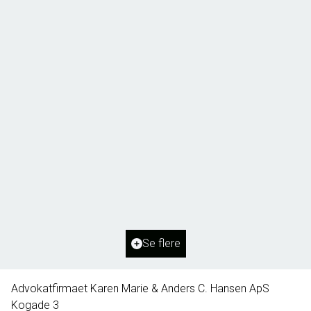
Borg 55,
6261 Bredebro
2
Boligareal
91
m
2
Grundareal
1.127
m
Ejendomstype
Villa
Se flere
395.000 kr.
Advokatfirmaet Karen Marie & Anders C. Hansen ApS
Kogade 3