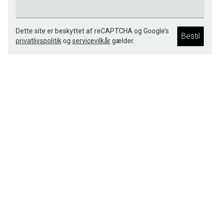
Dette site er beskyttet af reCAPTCHA og Google’s
Bestil
privatlivspolitik
og
servicevilkår
gælder.