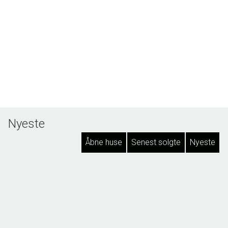
Nyeste
Åbne huse
Senest solgte
Nyeste