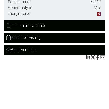
får man en ejendom til en rigtig god pris, centralt placeret i
Sagsnummer
32117
den hyggelige by Højer.
Ejendomstype
Villa
Energimærke
Boligen er praktisk indrettet med entré/opgang, spisestue,
to stuer, to badeværelse, tre værelser samt et bryggers.
Hent salgsmateriale
Planløsningen giver gode muligheder for både familieliv og
fleksibel anvendelse.
Bestil fremvisning
Ejendommen er opført i 1900 og har anvendt til beboelse
for sælger, og tidligere dennes forældre. For at fremstå
Bestil vurdering
tidssvarende vil boligen kræve en vis opdatering, men
standen er overordnet acceptabel – her er mulighed for at
renovere i eget tempo og sætte sit eget præg.
De to villaer er beliggende i en lukket lomme i Højer og
tilbyder en oplagt mulighed for eksempelvis to familier, som
ønsker at bo tæt – men alligevel hver for sig.
Højer er en naturskøn og fredelig by midt i Nationalpark
Vadehavet. Her er et stærkt lokalsamfund og gode