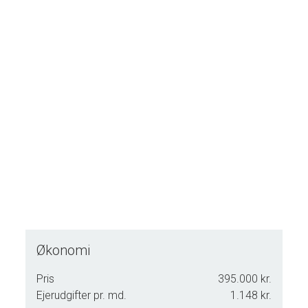
faciliteter, herunder nyanlagt cykelsti hele vejen til Tønder,
hvilket gør området endnu mere attraktivt for både
børnefamilier og naturelskere.
Mulighederne er mange – ring gerne for yderligere
oplysninger eller for at aftale en fremvisning.
Mojn og velkommen til Kovej 15, 6280 Højer!
Økonomi
Pris
395.000 kr.
Ejerudgifter pr. md.
1.148 kr.