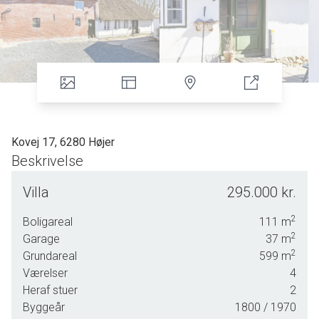
Kovej 17, 6280 Højer
Beskrivelse
Velkommen til Kovej 17 – en charmerende etplansvilla med masser af
Villa
295.000 kr.
potentiale og en attraktiv beliggenhed midt i Højer.
2
Boligareal
111
m
Denne villa har alle forudsætninger for at blive et varmt og
2
Garage
37
m
velfungerende hjem – hvad enten man søger en fast helårsbolig,
2
Grundareal
599
m
fritidsbolig eller en investeringsmulighed til udlejning.
Værelser
4
Heraf stuer
2
Med et overskueligt boligareal på 111 m² med garage i forlængelse på
Byggeår
1800
/ 1970
37 m² og en grund på 599 m², får man en ejendom til en rigtig god pris,