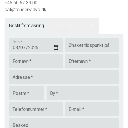
+45 60 67 39 00
cat@tonder-advo.dk
Bestil fremvisning
Bestil salgsmateriale
Dato
*
Ønsket tidspunkt på dagen
Fornavn
*
Efternavn
*
Adresse
*
Postnr
*
By
*
Telefonnummer
*
E-mail
*
Besked