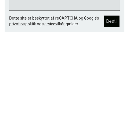
Dette site er beskyttet af reCAPTCHA og Google’s
Bestil
privatlivspolitik
og
servicevilkår
gælder.