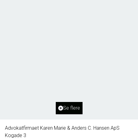
Borg 55,
6261 Bredebro
2
Boligareal
91
m
2
Grundareal
1.127
m
Ejendomstype
Villa
Se flere
395.000 kr.
Advokatfirmaet Karen Marie & Anders C. Hansen ApS
Kogade 3