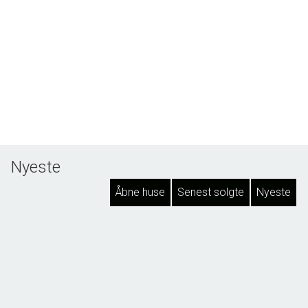
Nyeste
Åbne huse
Senest solgte
Nyeste