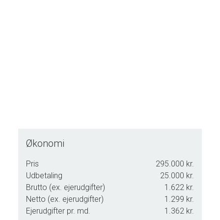
Mulighederne er mange – ring gerne for yderligere oplysninger eller for
at aftale en fremvisning.
Mojn og velkommen til Kovej 17, 6280 Højer.
Økonomi
Pris
295.000 kr.
Udbetaling
25.000 kr.
Brutto (ex. ejerudgifter)
1.622 kr.
Netto (ex. ejerudgifter)
1.299 kr.
Ejerudgifter pr. md.
1.362 kr.