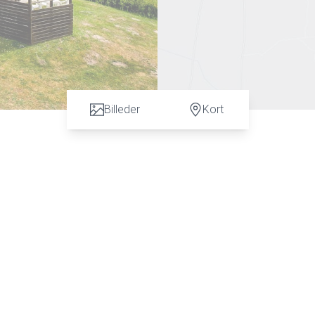
Billeder
Kort
en vurdering. God dialog hos os er et nøgleord og vi vil gøre en forskel. Kontakt
n & Anders C. Hansen på tlf: 7472 3900 eller 6067 3900 for en uforpligtende