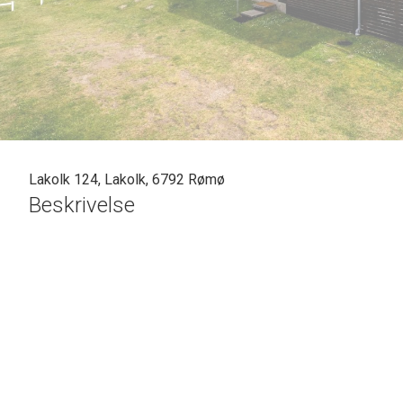
Lakolk 124, Lakolk, 6792 Rømø
Beskrivelse
SOLGT - skal vi også sælge din bolig? En vurdering hos os er mere end bare 
venligst Casper Fonnesbech Thomsen fra Advokatfirmaet Karen Marie Hanse
salgsvurdering.