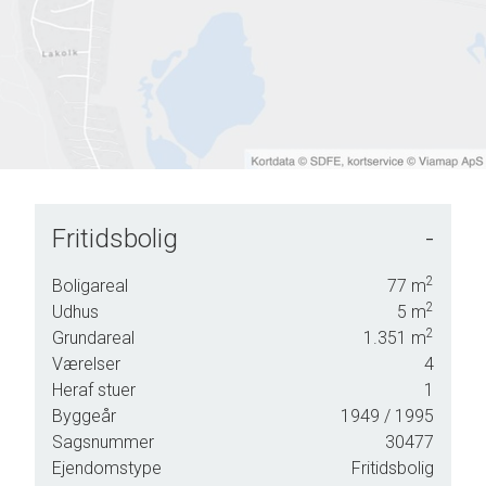
Fritidsbolig
-
2
Boligareal
77
m
2
Udhus
5
m
2
Grundareal
1.351
m
Værelser
4
Heraf stuer
1
Byggeår
1949
/ 1995
Sagsnummer
30477
Ejendomstype
Fritidsbolig