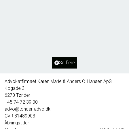
Borg 55,
6261 Bredebro
2
Boligareal
91
m
2
Grundareal
1.127
m
Ejendomstype
Villa
Se flere
395.000 kr.
Advokatfirmaet Karen Marie & Anders C. Hansen ApS
Kogade 3
6270
Tønder
+45 74 72 39 00
advo@tonder-advo.dk
CVR
31489903
Åbningstider