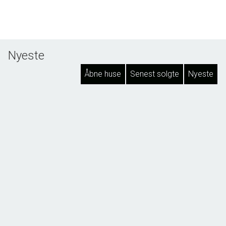
Nyeste
Åbne huse
Senest solgte
Nyeste