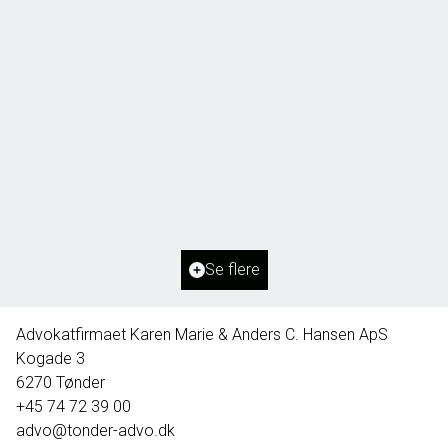
Borg 55,
6261 Bredebro
2
Boligareal
91
m
2
Grundareal
1.127
m
Ejendomstype
Villa
Se flere
395.000 kr.
Advokatfirmaet Karen Marie & Anders C. Hansen ApS
Kogade 3
6270
Tønder
+45 74 72 39 00
advo@tonder-advo.dk