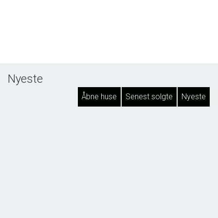
Nyeste
Åbne huse
Senest solgte
Nyeste