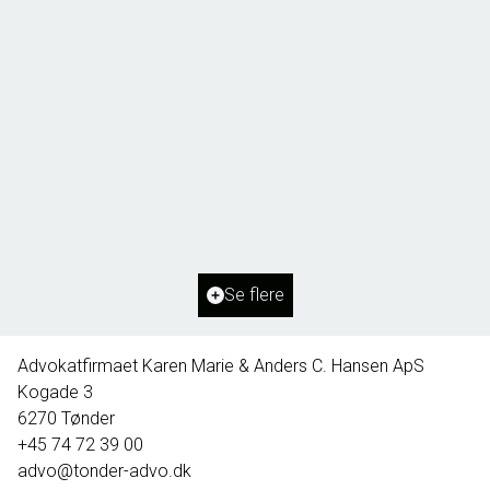
Borg 55,
6261 Bredebro
2
Boligareal
91
m
2
Grundareal
1.127
m
Ejendomstype
Villa
Se flere
395.000 kr.
Advokatfirmaet Karen Marie & Anders C. Hansen ApS
Kogade 3
6270
Tønder
+45 74 72 39 00
advo@tonder-advo.dk