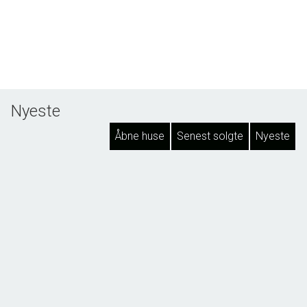
Nyeste
Åbne huse
Senest solgte
Nyeste