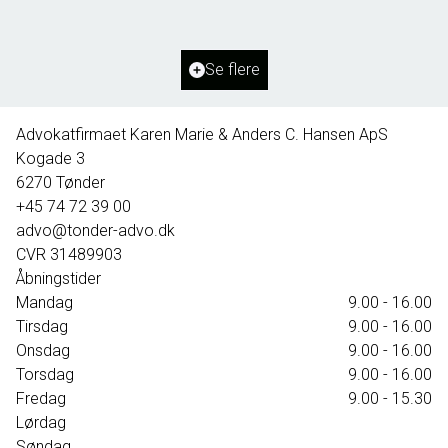
2
Boligareal
237
m
2
Grundareal
1.064
m
Ejendomstype
Villa
Se flere
1.595.000 kr.
Advokatfirmaet Karen Marie & Anders C. Hansen ApS
Kogade 3
6270
Tønder
+45 74 72 39 00
advo@tonder-advo.dk
CVR
31489903
Åbningstider
Mandag
9.00 - 16.00
Tirsdag
9.00 - 16.00
Onsdag
9.00 - 16.00
Torsdag
9.00 - 16.00
Fredag
9.00 - 15.30
Lørdag
Søndag