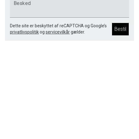
Besked
Dette site er beskyttet af reCAPTCHA og Google’s
Bestil
privatlivspolitik
og
servicevilkår
gælder.