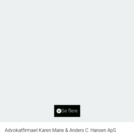
Borg 55,
6261 Bredebro
2
Boligareal
91
m
2
Grundareal
1.127
m
Ejendomstype
Villa
Se flere
395.000 kr.
Advokatfirmaet Karen Marie & Anders C. Hansen ApS