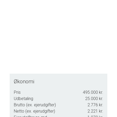
helårs- og fritidsbolig, da der ingen bopælspligt er på
ejendommen.
Sælger er meget kreativ og elsker farver, men størstedelen
af væggene er spartlede, så man nemt kan male disse
efter egen smag.
Mojn og velkommen til Nørrevej 19, 6280 Højer.
Økonomi
Pris
495.000 kr.
Udbetaling
25.000 kr.
Brutto (ex. ejerudgifter)
2.776 kr.
Netto (ex. ejerudgifter)
2.221 kr.