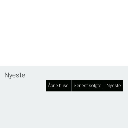
Nyeste
Åbne huse
Senest solgte
Nyeste