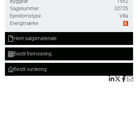
Byggeår
1952
lysindfald. Et gæstetoilet samt opgang til 1. salen.
Sagsnummer
32725
Ejendomstype
Villa
På 1. salen finder man to gode værelser samt mindre
Energimærke
repos.
Hent salgsmateriale
Kælderen har egen indgang og her finder man husets flotte
og tidløse badeværelse, tekøkken og to disponible rum.
Bestil fremvisning
Højer er byen bag diget, som er en by i udvikling, og man
har de seneste år gjort rigtig meget for at fornye og bevare
Bestil vurdering
den gamle bydel, med bl.a. ny belægning i de gamle
stræder og gader. Højer ligger i Tøndermarsken nær
vadehavet og Højer sluse. En hyggelig og naturskøn by
med cirka 1.000 indbyggere.
I Højer finder man både børnehave, skole, slagter,
købmand og et rigt foreningsliv mv.
En ejendom i et attraktivt prisleje, og med gode
anvendelsesmuligheder, som man både kan benytte som