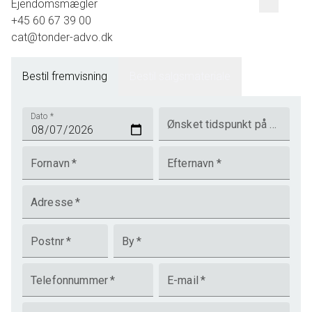
Ejendomsmægler
+45 60 67 39 00
cat@tonder-advo.dk
Bestil fremvisning
Bestil salgsmateriale
Dato
*
Ønsket tidspunkt på dagen
Fornavn
*
Efternavn
*
Adresse
*
Postnr
*
By
*
Telefonnummer
*
E-mail
*