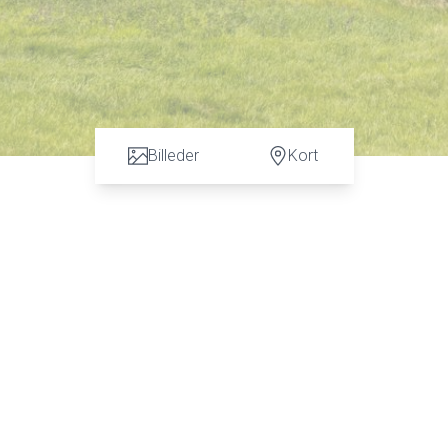
Billeder
Kort
r mere end bare en vurdering. God dialog hos os er et nøgleord 
Thomsen fra Advokatfirmaet Karen Marie Hansen & Anders C. Han
vurdering.