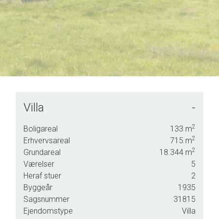
Villa
-
og vi
2
Boligareal
133
m
sen
2
Erhvervsareal
715
m
2
Grundareal
18.344
m
Værelser
5
Heraf stuer
2
Byggeår
1935
Sagsnummer
31815
Ejendomstype
Villa