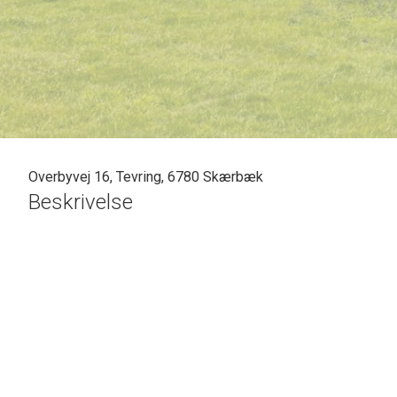
Overbyvej 16, Tevring, 6780 Skærbæk
Beskrivelse
SOLGT - skal vi også sælge din bolig? En vurdering hos os e
vil gøre en forskel. Kontakt venligst Casper Fonnesbech 
på tlf: 7472 3900 eller 6067 3900 for en uforpligtende salgs