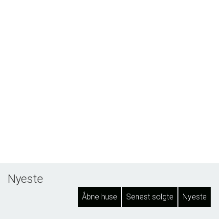
Nyeste
Åbne huse
Senest solgte
Nyeste