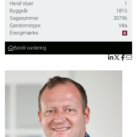
Heraf stuer
1
Byggeår
1815
Sagsnummer
30796
Ejendomstype
Villa
Energimærke
Bestil vurdering