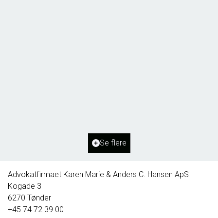
Borg 55,
6261 Bredebro
2
Boligareal
91
m
2
Grundareal
1.127
m
Ejendomstype
Villa
Se flere
395.000 kr.
Advokatfirmaet Karen Marie & Anders C. Hansen ApS
Kogade 3
6270
Tønder
+45 74 72 39 00