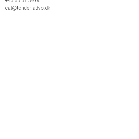
+45 60 67 39 00
cat@tonder-advo.dk