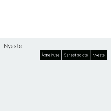
Nyeste
Åbne huse
Senest solgte
Nyeste