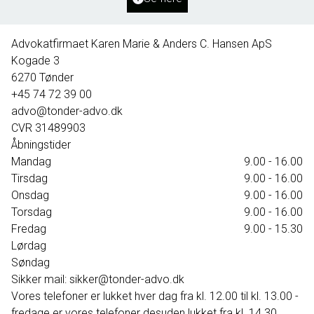
395.000 kr.
Advokatfirmaet Karen Marie & Anders C. Hansen ApS
Kogade 3
6270
Tønder
+45 74 72 39 00
advo@tonder-advo.dk
CVR
31489903
Åbningstider
Mandag
9.00 - 16.00
Tirsdag
9.00 - 16.00
Onsdag
9.00 - 16.00
Torsdag
9.00 - 16.00
Fredag
9.00 - 15.30
Lørdag
Søndag
Sikker mail: sikker@tonder-advo.dk
Vores telefoner er lukket hver dag fra kl. 12.00 til kl. 13.00 -
fredage er vores telefoner desuden lukket fra kl. 14.30.