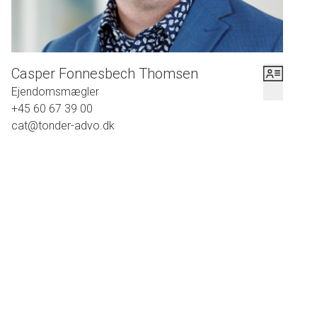
Velkommen til Rosinfeltvej 128, 6270 Tønder
Kontakt venligst Casper Fonnesbech Thomsen fra Advokatfirmaet Karen
Casper Fonnesbech Thomsen
Marie Hansen & Anders C. Hansen på tlf: 7472 3900 eller 6067 3900 for
Ejendomsmægler
fremvisning eller yderligere oplysninger.
+45 60 67 39 00
cat@tonder-advo.dk