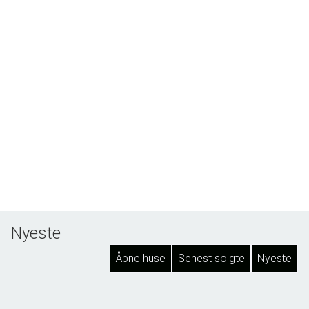
Nyeste
Åbne huse
Senest solgte
Nyeste