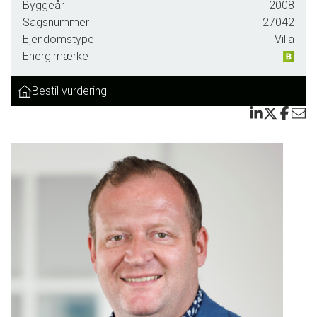
Byggeår
2008
Udover et stort boligareal, har ejendommen også en stor indbygget garage
Sagsnummer
27042
på 86 m2. Hertil kommer et flot afhvalmet tag, og udhæng over en del af
Ejendomstype
Villa
terrassen på 12 m2, så man endda på gråvejrsdage, kan sidde i tørvejr
Energimærke
udendørs.
Bestil vurdering
Ejendommen er er med pæne teglsten, og det afhvalmede tag er med flot
kontrast til murstene. Det er en nydelig ejendom med flisebelagt indkørsel,
og to terasser på syd og vest siden af huset, hvoraf der på den ene har været
opstillet en trampolin.
Her er altså en skøn bolig, i et af de senest etablerede boligområder i
Tønder, og uanset hvor man vender øjet hen, kan man se andre flotte boliger
opført i det 21. århundrede.
Desuden opvarmes ejendommen nemt med naturgas, hvor man har god
komfort varme, i form af gulvvarme i hele ejendommen inklusiv garagen, så
der altid er en god rumtemperatur i hele huset.