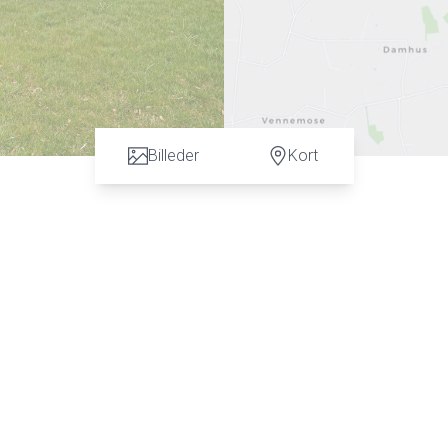
Billeder
Kort
n vurdering. God dialog hos os er et nøgleord og vi vil gøre en forskel. Kontakt ve
 C. Hansen på tlf: 7472 3900 eller 6067 3900 for en uforpligtende salgsvurderin