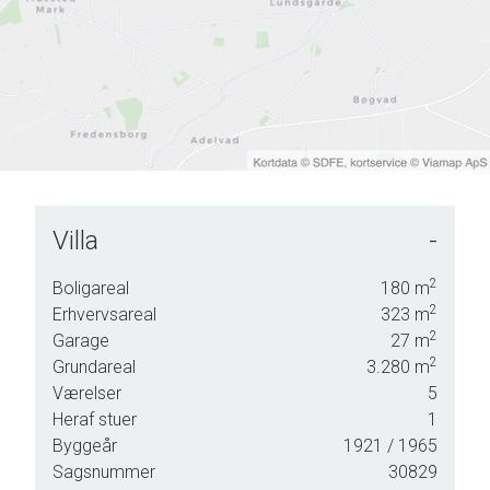
Villa
-
nligst
2
Boligareal
180
m
g.
2
Erhvervsareal
323
m
2
Garage
27
m
2
Grundareal
3.280
m
Værelser
5
Heraf stuer
1
Byggeår
1921
/ 1965
Sagsnummer
30829