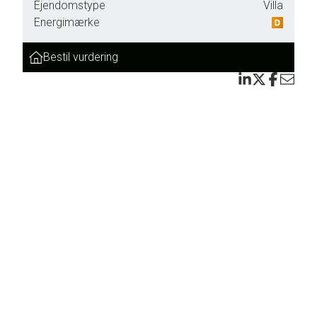
Ejendomstype
Villa
Energimærke
Bestil vurdering