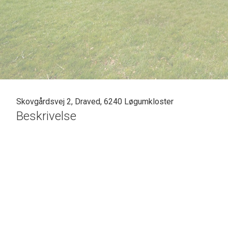
Skovgårdsvej 2, Draved, 6240 Løgumkloster
Beskrivelse
SOLGT - skal vi også sælge din bolig? En vurdering hos os er mere end bare e
Casper Fonnesbech Thomsen fra Advokatfirmaet Karen Marie Hansen & Anders