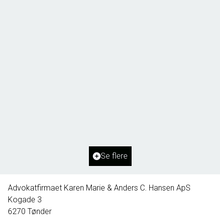
Borg 55,
6261 Bredebro
2
Boligareal
91
m
2
Grundareal
1.127
m
Ejendomstype
Villa
Se flere
395.000 kr.
Advokatfirmaet Karen Marie & Anders C. Hansen ApS
Kogade 3
6270
Tønder