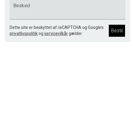
Besked
Dette site er beskyttet af reCAPTCHA og Google’s
Bestil
privatlivspolitik
og
servicevilkår
gælder.