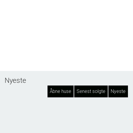
Nyeste
Åbne huse
Senest solgte
Nyeste