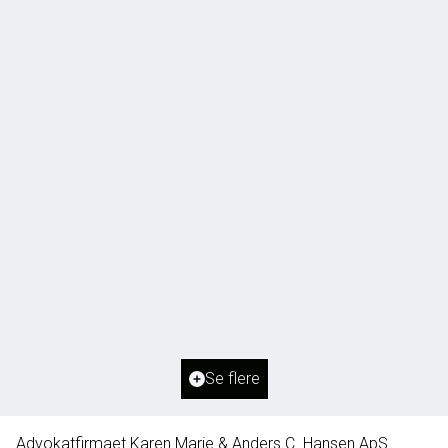
Borg 55,
6261 Bredebro
2
Boligareal
91
m
2
Grundareal
1.127
m
Ejendomstype
Villa
Se flere
395.000 kr.
Advokatfirmaet Karen Marie & Anders C. Hansen ApS