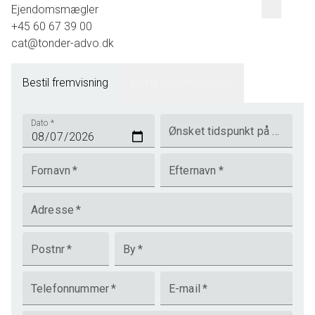
Ejendomsmægler
+45 60 67 39 00
cat@tonder-advo.dk
Bestil fremvisning
Bestil salgsmateriale
Dato
*
Ønsket tidspunkt på dagen
Fornavn
*
Efternavn
*
Adresse
*
Postnr
*
By
*
Telefonnummer
*
E-mail
*