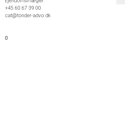
Ejendomsmægler
+45 60 67 39 00
cat@tonder-advo.dk
0