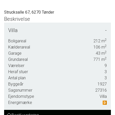
Strucksalle 67, 6270 Tønder
Beskrivelse
SOLGT - skal vi også sælge din bolig? En vurdering hos os er mere end
Villa
-
bare en vurdering. God dialog hos os er et nøgleord og vi vil gøre en forskel.
Kontakt venligst Casper Fonnesbech Thomsen fra Advokatfirmaet Karen
2
Boligareal
212
m
Marie Hansen & Anders C. Hansen på tlf: 7472 3900 eller 6067 3900 for en
2
Kælderareal
106
m
2
uforpligtende salgsvurdering
Garage
43
m
2
Grundareal
771
m
Værelser
9
Heraf stuer
3
Antal plan
3
Byggeår
1927
Sagsnummer
27316
Ejendomstype
Villa
Energimærke