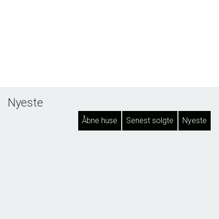
Nyeste
Åbne huse
Senest solgte
Nyeste