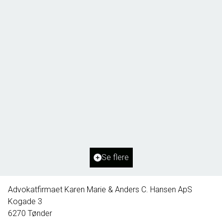
Borg 55,
6261 Bredebro
2
Boligareal
91
m
2
Grundareal
1.127
m
Ejendomstype
Villa
Se flere
395.000 kr.
Advokatfirmaet Karen Marie & Anders C. Hansen ApS
Kogade 3
6270
Tønder