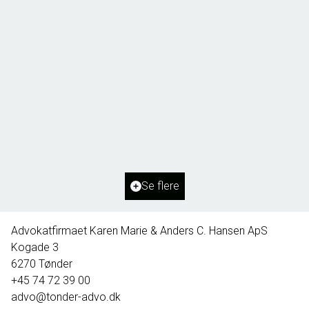
Borg 55,
6261 Bredebro
2
Boligareal
91
m
2
Grundareal
1.127
m
Ejendomstype
Villa
Se flere
395.000 kr.
Advokatfirmaet Karen Marie & Anders C. Hansen ApS
Kogade 3
6270
Tønder
+45 74 72 39 00
advo@tonder-advo.dk