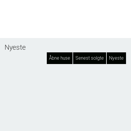
Nyeste
Åbne huse
Senest solgte
Nyeste