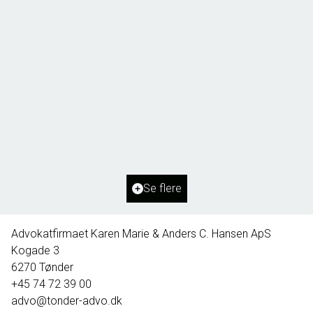
Borg 55,
6261 Bredebro
2
Boligareal
91
m
2
Grundareal
1.127
m
Ejendomstype
Villa
Se flere
395.000 kr.
Advokatfirmaet Karen Marie & Anders C. Hansen ApS
Kogade 3
6270
Tønder
+45 74 72 39 00
advo@tonder-advo.dk