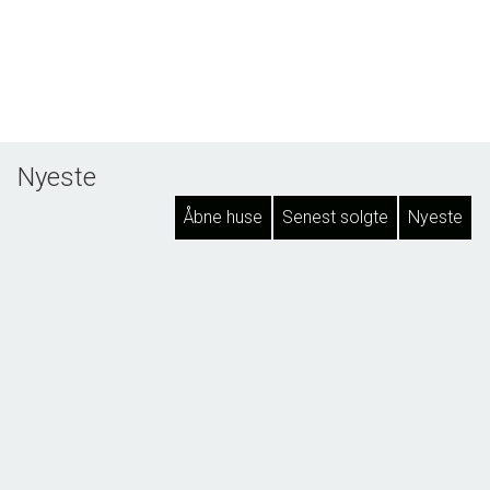
Nyeste
Åbne huse
Senest solgte
Nyeste