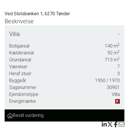
Ved Slotsbanken 1, 6270 Tønder
Beskrivelse
SOLGT - skal vi også sælge din bolig? En vurdering hos os er mere end
Villa
-
bare en vurdering. God dialog hos os er et nøgleord og vi vil gøre en
forskel. Kontakt venligst Casper Fonnesbech Thomsen fra
2
Boligareal
140
m
Advokatfirmaet Karen Marie Hansen & Anders C. Hansen på tlf: 7472
2
Kælderareal
92
m
2
3900 eller 6067 3900 for en uforpligtende salgsvurdering.
Grundareal
713
m
Værelser
7
Heraf stuer
3
Byggeår
1950
/ 1970
Sagsnummer
30901
Ejendomstype
Villa
Energimærke
Bestil vurdering