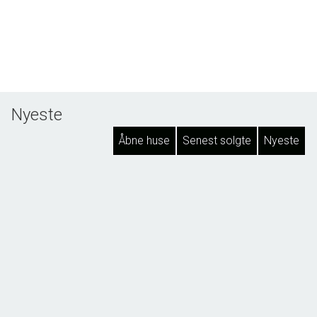
Nyeste
Åbne huse
Senest solgte
Nyeste