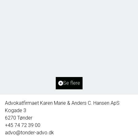
Borg 55,
6261 Bredebro
2
Boligareal
91
m
2
Grundareal
1.127
m
Ejendomstype
Villa
Se flere
395.000 kr.
Advokatfirmaet Karen Marie & Anders C. Hansen ApS
Kogade 3
6270
Tønder
+45 74 72 39 00
advo@tonder-advo.dk