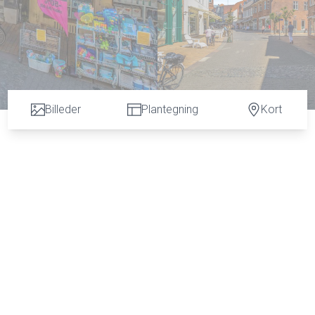
Billeder
Plantegning
Kort
n vurdering. God dialog hos os er et nøgleord og vi vil gøre en forskel. Kontakt ve
 C. Hansen på tlf: 7472 3900 eller 6067 3900 for en uforpligtende salgsvurderin