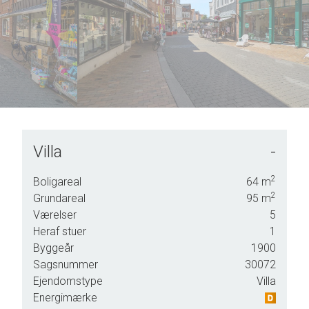
6
7
8
9
Villa
-
nligst
2
Boligareal
64
m
g.
2
Grundareal
95
m
Værelser
5
Heraf stuer
1
Byggeår
1900
Sagsnummer
30072
Ejendomstype
Villa
Energimærke