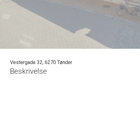
Vestergade 32, 6270 Tønder
Beskrivelse
SOLGT - skal vi også sælge din bolig? En vurdering hos os er mere end bare e
Casper Fonnesbech Thomsen fra Advokatfirmaet Karen Marie Hansen & Anders