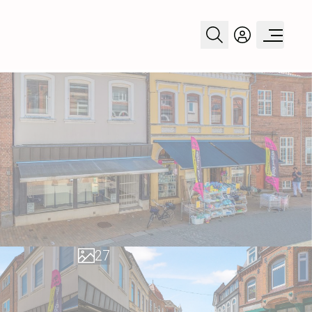
0
1
2
3
4
0
5
1
6
2
7
3
8
4
9
5