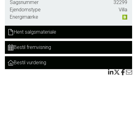
Sagsnummer
32299
Det fungerer på nuværende tidspunkt udelukkende som
Ejendomstype
Villa
privatbolig for sælger, så man har mulighed for selv at bo
Energimærke
på 1. og 2. sal og drive erhverv i stueplan.
Hent salgsmateriale
Beboelsesdelen, som strækker sig over 1. og 2. sal,
fremstår smukt renoveret med sans for både komfort og
Bestil fremvisning
detaljer. Her får du en lys og indbydende bolig i flere plan,
hvor nuværende ejer selv har haft privat beboelse.
Bestil vurdering
I stueplan finder du en oplagt erhvervsenhed med gode
anvendelsesmuligheder - hvad end du ønsker butik, klinik,
kontor eller noget helt fjerde. Kombinationen gør
ejendommen ideel for selvstændige eller dem, der ønsker
en fleksibel boligform.
Ejendommen opvarmes via fjernvarme og har et flot
energimærke. Det solide tegltag er fra 2010 ifølge sælger,
og hele ejendommen fremstår meget velholdt.