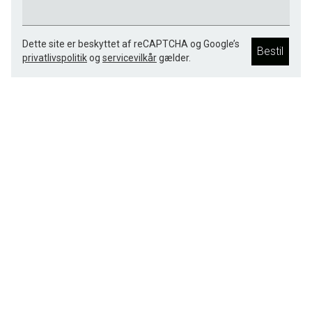
Dette site er beskyttet af reCAPTCHA og Google’s
Bestil
privatlivspolitik
og
servicevilkår
gælder.