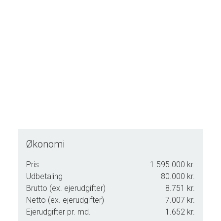
Derudover medfølger en lagerbygning på 86 m² i to plan,
som i dag anvendes til lager. Her må man forvente behov
for opdatering - men mulighederne er mange.
En sjælden mulighed for at bo og arbejde i samme
ejendom - centralt, effektivt og charmerende.
Kontakt os allerede i dag for en fremvisning - denne
ejendom skal opleves!
Mojn og velkommen til Vestergade 49, 6270 Tønder.
Für Informationen über genehmigungsfreien Erwerb von
Immobilien folgen Sie folgendes Link: https://tonder-
Økonomi
advo.dk/aufdeutsch.
Du kan sende dit ønske til en fremvisning på knappen
Pris
1.595.000 kr.
nedenfor og vi vil bestræbe os på at imødekomme dit ønske,
Udbetaling
80.000 kr.
dog skal vi først forhøre os hos sælger samt undersøge i
Brutto (ex. ejerudgifter)
8.751 kr.
vores kalender. Vi ringer til dig for at aftale endelig tid for en
Netto (ex. ejerudgifter)
7.007 kr.
fremvisning.
Ejerudgifter pr. md.
1.652 kr.