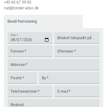
+45 60 67 39 00
cat@tonder-advo.dk
Bestil fremvisning
Bestil salgsmateriale
Dato
*
Ønsket tidspunkt på dagen
Fornavn
*
Efternavn
*
Adresse
*
Postnr
*
By
*
Telefonnummer
*
E-mail
*
Besked