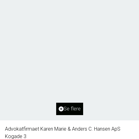
Borg 55,
6261 Bredebro
2
Boligareal
91
m
2
Grundareal
1.127
m
Ejendomstype
Villa
Se flere
395.000 kr.
Advokatfirmaet Karen Marie & Anders C. Hansen ApS
Kogade 3