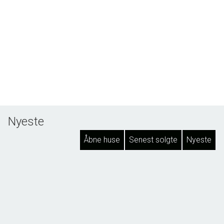
Nyeste
Åbne huse
Senest solgte
Nyeste