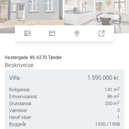
Vestergade 49, 6270 Tønder
Beskrivelse
Unik mulighed: Byhus blandet bolig og erhverv i hjertet af
Villa
1.595.000 kr.
Tønder
2
Boligareal
141
m
Velkommen til denne charmerende og velholdte ejendom
2
Erhvervsareal
86
m
midt i Tønder - perfekt for dig, der drømmer om at
2
Grundareal
200
m
kombinere bolig og erhverv under samme tag.
Værelser
3
Ejendommen er et flot gavlhus fra 1930 med en attraktiv
Heraf stuer
1
placering - nabo til gågaden og tæt på byens liv, butikker og
Byggeår
1930
/ 1998
faciliteter.