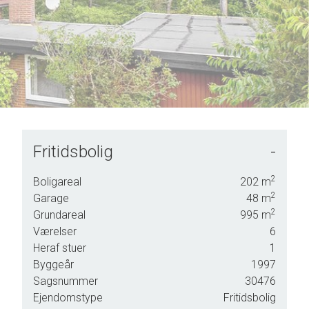
Fritidsbolig
-
nligst
2
Boligareal
202
m
g.
2
Garage
48
m
2
Grundareal
995
m
Værelser
6
Heraf stuer
1
Byggeår
1997
Sagsnummer
30476
Ejendomstype
Fritidsbolig