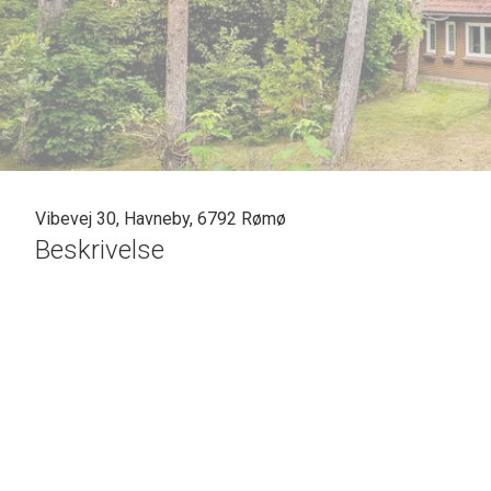
Vibevej 30, Havneby, 6792 Rømø
Beskrivelse
SOLGT - skal vi også sælge din bolig? En vurdering hos os er mere end bare e
Casper Fonnesbech Thomsen fra Advokatfirmaet Karen Marie Hansen & Anders