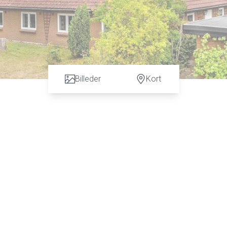
Billeder
Kort
n vurdering. God dialog hos os er et nøgleord og vi vil gøre en forskel. Kontakt ve
 C. Hansen på tlf: 7472 3900 eller 6067 3900 for en uforpligtende salgsvurderin