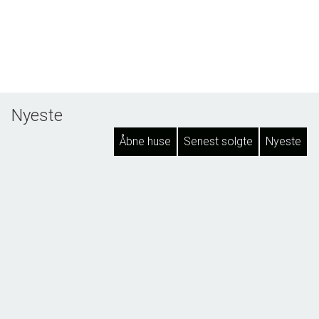
Nyeste
Åbne huse
Senest solgte
Nyeste