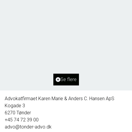
Borg 55,
6261 Bredebro
2
Boligareal
91
m
2
Grundareal
1.127
m
Ejendomstype
Villa
Se flere
395.000 kr.
Advokatfirmaet Karen Marie & Anders C. Hansen ApS
Kogade 3
6270
Tønder
+45 74 72 39 00
advo@tonder-advo.dk